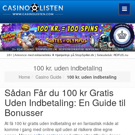
Toggle
naviga
18+ | Annonce med reklamelinks ⬇︎ Hjælpelinje på StopSpillet.dk | Selvudeluk: ROFUS.nu
100 kr. uden indbetaling
Home
Casino Guide
100 kr. uden indbetaling
Sådan Får du 100 kr Gratis
Uden Indbetaling: En Guide til
Bonusser
At få 100 kr gratis uden indbetaling er en fantastisk måde at
komme i gang med online spil uden at risikere dine egne