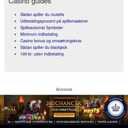
Casino guides
Sådan spiller du roulette
Udbetalingsprocent på spillemaskiner
Spilleautomat Symboler
Minimum indbetaling
Casino bonus og omsætningskrav
Sådan spiller du blackjack
100 kr. uden indbetaling
Annonce