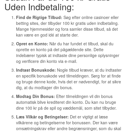
Uden Indbetaling:
Find de Rigtige Tilbud:
Søg efter online casinoer eller
betting sites, der tilbyder 100 kr gratis uden indbetaling.
Mange hjemmesider og fora samler disse tilbud, så det
kan være en god idé at starte der.
Opret en Konto:
Når du har fundet et tilbud, skal du
oprette en konto på det pågældende site. Dette
indebærer typisk at indtaste dine personlige oplysninger
og verificere din konto via e-mail.
Indtast Bonuskode:
Nogle tilbud kræver, at du indtaster
en specifik bonuskode ved tilmeldingen. Sørg for at finde
og bruge denne kode, hvis det er nødvendigt, for at sikre
dig, at du modtager din bonus.
Modtag Din Bonus:
Efter tilmeldingen vil din bonus
automatisk blive krediteret din konto. Du kan nu bruge
dine 100 kr på de spil og væddemål, som sitet tilbyder.
Læs Vilkår og Betingelser:
Det er vigtigt at læse
vilkårene og betingelserne for bonussen. Der kan være
omsætningskrav eller andre begrænsninger, som du skal