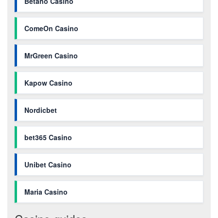
Betano Casino
ComeOn Casino
MrGreen Casino
Kapow Casino
Nordicbet
bet365 Casino
Unibet Casino
Maria Casino