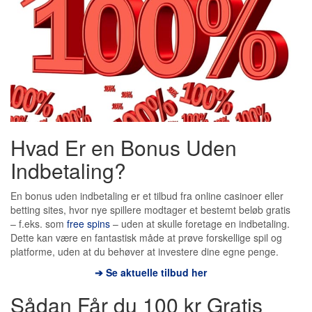
Hvad Er en Bonus Uden
Indbetaling?
En bonus uden indbetaling er et tilbud fra online casinoer eller
betting sites, hvor nye spillere modtager et bestemt beløb gratis
– f.eks. som
free spins
– uden at skulle foretage en indbetaling.
Dette kan være en fantastisk måde at prøve forskellige spil og
platforme, uden at du behøver at investere dine egne penge.
➔ Se aktuelle tilbud her
Sådan Får du 100 kr Gratis