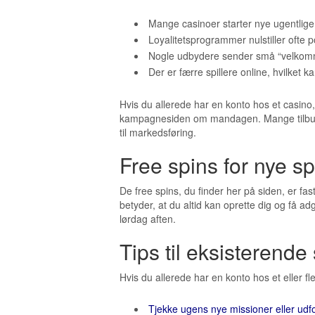
Mange casinoer starter nye ugentlige
Loyalitetsprogrammer nulstiller ofte po
Nogle udbydere sender små “velkommen 
Der er færre spillere online, hvilket 
Hvis du allerede har en konto hos et casino,
kampagnesiden om mandagen. Mange tilbud er 
til markedsføring.
Free spins for nye sp
De free spins, du finder her på siden, er f
betyder, at du altid kan oprette dig og få a
lørdag aften.
Tips til eksisterende 
Hvis du allerede har en konto hos et eller fl
Tjekke ugens nye missioner eller udf