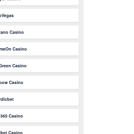
oVegas
tano Casino
meOn Casino
Green Casino
pow Casino
rdicbet
t365 Casino
ibet Casino