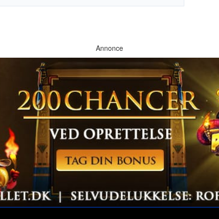
Annonce