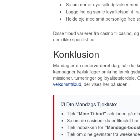
Se om der er nye spiludgivelser med i
Logge ind og samle loyalitetspoint fra
Holde øje med små personlige free spi
Disse tilbud varierer fra casino til casino, o
dem ikke specifikt her.
Konklusion
Mandag er en undervurderet dag, når det kom
kampagner typisk ligger omkring lønningsda
missioner, turneringer og loyalitetsfordele. 
velkomsttilbud
, der vises her på siden.
☑ Din Mandags-Tjekliste:
Tjek
"Mine Tilbud"
sektionen på dine
Se om de casinoer du er tilmeldt har
Tjek indbakken for
"Mandags-boos
Tjek om dine gevinster fra weekende