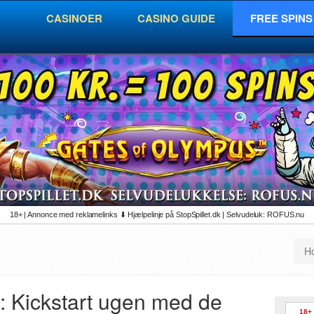
CASINOER
CASINO GUIDE
FREE SPINS
18+ | Annonce med reklamelinks ⬇︎ Hjælpelinje på StopSpillet.dk | Selvudeluk: ROFUS.nu
H
 Kickstart ugen med de
18+