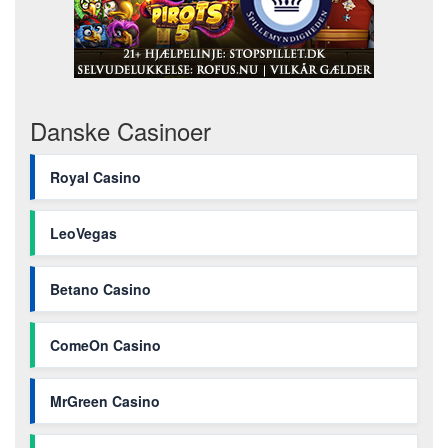
Danske Casinoer
Royal Casino
LeoVegas
Betano Casino
ComeOn Casino
MrGreen Casino