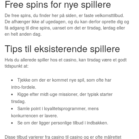
Free spins for nye spillere
De free spins, du finder her på siden, er faste velkomsttilbud.
De afhænger ikke af ugedagen, og du kan derfor oprette dig og
få adgang til dine spins, uanset om det er tirsdag, lørdag eller
en helt anden dag.
Tips til eksisterende spillere
Hvis du allerede spiller hos et casino, kan tirsdag være et godt
tidspunkt at:
Tjekke om der er kommet nye spil, som ofte har
intro‑fordele.
Kigge efter midt‑uge missioner, der typisk starter
tirsdag.
Samle point i loyalitetsprogrammer, mens
konkurrencen er lavere.
Se om der ligger personlige tilbud i indbakken.
Disse tilbud varierer fra casino til casino og er ofte målrettet