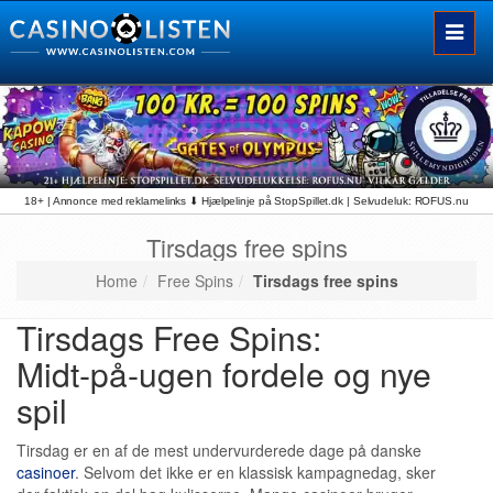
Toggle
naviga
18+ | Annonce med reklamelinks ⬇︎ Hjælpelinje på StopSpillet.dk | Selvudeluk: ROFUS.nu
Tirsdags free spins
Home
Free Spins
Tirsdags free spins
Tirsdags Free Spins:
Midt‑på‑ugen fordele og nye
spil
Tirsdag er en af de mest undervurderede dage på danske
casinoer
. Selvom det ikke er en klassisk kampagnedag, sker